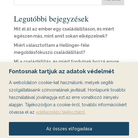
Legutóbbi bejegyzések
Mit él át az ember egy családállításon, és miért
egészen más, mint amit sokan elképzelnek?
Miért választottam a Hellinger-féle
megoldásfókuszú családállítást?
Mi a családállítás, és miért fordulnak hozzá egyre
többen?
Fontosnak tartjuk az adatok védelmét
Családállítás: Miért ismétlődnek ugyanazok a
A weboldalon cookie-kat használunk, melyek segítik
történetek az életemben?
szolgáltatásaink színvonalának javítását. Honlapunk további
Párkereső appok, ghosting és 3 randi után eltűnő
használatával jóváhagyja ezt az erre vonatkozó irányelv
emberek – miért akarunk egyre jobban párt találni,
alapján. Tájékozódjon a cookie-król, további információkért
miközben egyre inkább egyedül maradunk?
olvassa el az
adatkezelési tájékoztatót.
Legutóbbi hozzászólások
Az összes elfogadása
Nincs megjeleníthető bejegyzés.