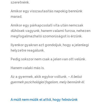
szeretnénk.
Amikor egy visszautasítás napokig bennünk
marad.
Amikor egy párkapcsolati vita után nemcsak
dühösek vagyunk, hanem valami furcsa, nehezen
megfogalmazható szomorúságot is érzünk.
Ilyenkor gyakran azt gondoljuk, hogy a jelenlegi
helyzetre reagálunk.
Pedig sokszor nem csak a jelen van ott velünk.
Hanem valaki más is.
Az a gyermek, akik egykor voltunk. –
A belső
gyermek pszichológiai fogalom, mely bennünk él.
A múlt nem múlik el attól, hogy felnővünk