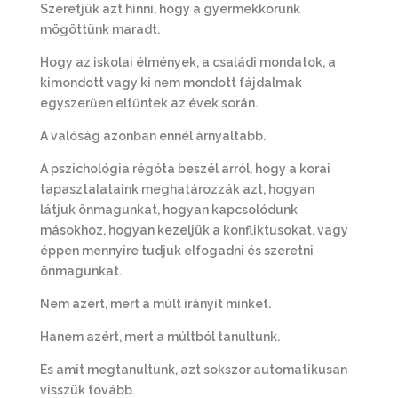
Szeretjük azt hinni, hogy a gyermekkorunk
mögöttünk maradt.
Hogy az iskolai élmények, a családi mondatok, a
kimondott vagy ki nem mondott fájdalmak
egyszerűen eltűntek az évek során.
A valóság azonban ennél árnyaltabb.
A pszichológia régóta beszél arról, hogy a korai
tapasztalataink meghatározzák azt, hogyan
látjuk önmagunkat, hogyan kapcsolódunk
másokhoz, hogyan kezeljük a konfliktusokat, vagy
éppen mennyire tudjuk elfogadni és szeretni
önmagunkat.
Nem azért, mert a múlt irányít minket.
Hanem azért, mert a múltból tanultunk.
És amit megtanultunk, azt sokszor automatikusan
visszük tovább.