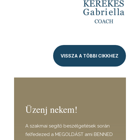
VISSZA A TÖBBI CIKKHEZ
Üzenj nekem!
A szakmai segítő beszélgetések során
felfedezed a MEGOLDÁST ami BENNED