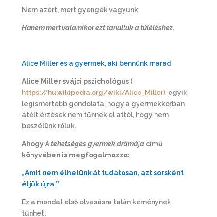
Nem azért, mert gyengék vagyunk.
Hanem mert valamikor ezt tanultuk a túléléshez.
Alice Miller és a gyermek, aki bennünk marad
Alice Miller svájci pszichológus
(
https://hu.wikipedia.org/wiki/Alice_Miller)
egyik
legismertebb gondolata, hogy a gyermekkorban
átélt érzések nem tűnnek el attól, hogy nem
beszélünk róluk.
Ahogy
A tehetséges gyermek drámája
című
könyvében is megfogalmazza:
„Amit nem élhetünk át tudatosan, azt sorsként
éljük újra.”
Ez a mondat első olvasásra talán keménynek
tűnhet.