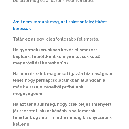
De attól még ez a részünk velünk marad.
Amit nem kaptunk meg, azt sokszor felnőttként
keressük
Talán ez az egyik legfontosabb felismerés.
Ha
gyermekkorunkban kevés elismerést
kaptunk
,
felnőttként könnyen túl sok külső
megerősítést kereshetünk
.
Ha
nem éreztük magunkat igazán biztonságban
,
lehet, hogy
párkapcsolatainkban állandóan a
másik visszajelzéseiből próbálunk
megnyugodni.
Ha
azt tanultuk meg, hogy csak teljesítményért
jár szeretet, akkor később is hajlamosak
lehetünk úgy élni, mintha mindig bizonyítanunk
kellene.