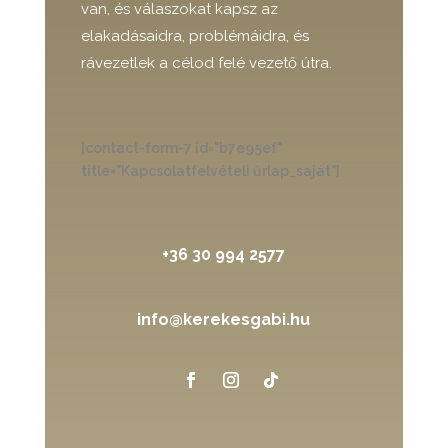
van, és válaszokat kapsz az
elakadásaidra, problémáidra, és
rávezetlek a célod felé vezető útra.
[contact-form-7 id="b7e95ef"
title="Kapcsolatfelvételi űrlap_saját"]
+36 30 994 2577
info@kerekesgabi.hu