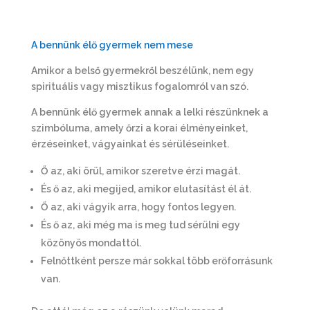
A bennünk élő gyermek nem mese
Amikor a belső gyermekről beszélünk, nem egy
spirituális vagy misztikus fogalomról van szó.
A bennünk élő gyermek annak a lelki részünknek a
szimbóluma, amely őrzi a korai élményeinket,
érzéseinket, vágyainkat és sérüléseinket.
Ő az, aki örül, amikor szeretve érzi magát.
És ő az, aki megijed, amikor elutasítást él át.
Ő az, aki vágyik arra, hogy fontos legyen.
És ő az, aki még ma is meg tud sérülni egy
közönyös mondattól.
Felnőttként persze már sokkal több erőforrásunk
van.