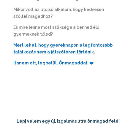
Mikor volt az utolsó alkalom, hogy kedvesen
szóltál magadhoz?
És mire lenne most szüksége a benned élő
gyermeknek tőled?
Mert lehet, hogy gyereknapon a legfontosabb
találkozás nem a játszótéren történik.
Hanem ott, legbelül. Önmagaddal.
❤️
Lépj velem egy új, izgalmas útra önmagad felé!