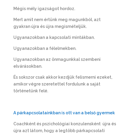
Mégis mély igazságot hordoz.
Mert amit nem értünk meg magunkból, azt
gyakran újra és újra megismételjük.
Ugyanazokban a kapcsolati mintákban.
Ugyanazokban a félelmekben.
Ugyanazokban az önmagunkkal szembeni
elvárásokban.
És sokszor csak akkor kezdjük felismerni ezeket,
amikor végre szeretettel fordulunk a saját
történetünk felé.
A párkapcsolatainkban is ott van a belső gyermek
Coachként és pszichológiai konzulensként újra és
újra azt látom, hogy a legtöbb párkapcsolati