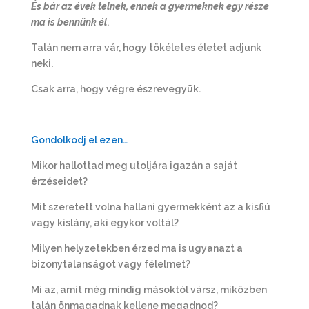
És bár az évek telnek, ennek a gyermeknek egy része
ma is bennünk él
.
Talán nem arra vár, hogy tökéletes életet adjunk
neki.
Csak arra, hogy végre észrevegyük.
Gondolkodj el ezen…
Mikor hallottad meg utoljára igazán a saját
érzéseidet?
Mit szeretett volna hallani gyermekként az a kisfiú
vagy kislány, aki egykor voltál?
Milyen helyzetekben érzed ma is ugyanazt a
bizonytalanságot vagy félelmet?
Mi az, amit még mindig másoktól vársz, miközben
talán önmagadnak kellene megadnod?