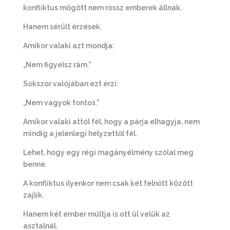
konfliktus mögött nem rossz emberek állnak.
Hanem sérült érzések.
Amikor valaki azt mondja:
„Nem figyelsz rám.”
Sokszor valójában ezt érzi:
„Nem vagyok fontos.”
Amikor valaki attól fél, hogy a párja elhagyja, nem
mindig a jelenlegi helyzettől fél.
Lehet, hogy egy régi magányélmény szólal meg
benne.
A konfliktus ilyenkor nem csak két felnőtt között
zajlik.
Hanem két ember múltja is ott ül velük az
asztalnál.