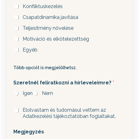
Konfliktuskezelés
Csapatdinamika javítása
Teljesítmény növelése
Motiváció és elkötelezettség
Egyéb
Több opciót is megjelölhetsz.
Szeretnél feliratkozni a hírleveleimre?
*
Igen
Nem
A
Elolvastam és tudomásul vettem az
d
Adatkezelési tájékoztatóban foglaltakat.
a
t
Megjegyzés
k