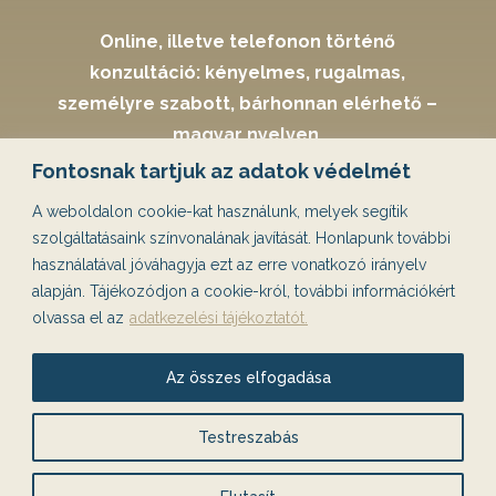
Online, illetve telefonon történő
konzultáció: kényelmes, rugalmas,
személyre szabott, bárhonnan elérhető –
magyar nyelven.
Személyes konzultáció egyeztetéssel:
Fontosnak tartjuk az adatok védelmét
Budapesten, 18. kerület Coaching stúdió a
A weboldalon cookie-kat használunk, melyek segítik
Lőrinci piac közelében
szolgáltatásaink színvonalának javítását. Honlapunk további
Díjtalan parkolás
használatával jóváhagyja ezt az erre vonatkozó irányelv
Kiváló tömegközlekedés
alapján. Tájékozódjon a cookie-król, további információkért
olvassa el az
adatkezelési tájékoztatót.
Könnyen megközelíthető
Mo, M5, 4- es útak felől csak pár perc
Az összes elfogadása
gépkocsival
Testreszabás