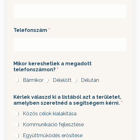
s
z
á
m
o
n
Telefonszám
*
?
a
a
Mikor kereshetlek a megadott
telefonszámon?
*
Bármikor
Délelőtt
Délután
Kérlek válaszd ki a listából azt a területet,
amelyben szeretnéd a segítségem kérni.
*
Közös célok kialakítása
Kommunikáció fejlesztése
Együttműködés erősítése