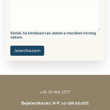
e
z
e
l
é
s
*
Kérlek, ha kérdésed van, ebben a mezőben írd meg
nekem.
Jelentkezem
+36 30 994 2577
Bejelentkezés: H-P: 10-16h között