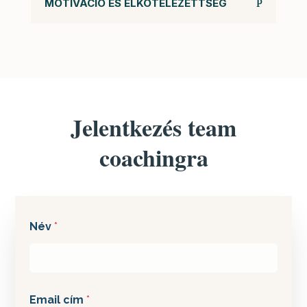
MOTIVÁCIÓ ÉS ELKÖTELEZETTSÉG
Jelentkezés team
coachingra
t
Név
*
e
l
e
f
o
n
Email cím
*