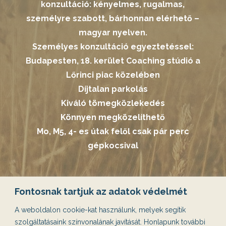
konzultáció: kényelmes, rugalmas,
személyre szabott, bárhonnan elérhető –
magyar nyelven.
Személyes konzultáció egyeztetéssel:
Budapesten, 18. kerület Coaching stúdió a
Lőrinci piac közelében
Díjtalan parkolás
Kiváló tömegközlekedés
Könnyen megközelíthető
Mo, M5, 4- es útak felől csak pár perc
gépkocsival
Lemondó nyilatkozat
Fontosnak tartjuk az adatok védelmét
Adatkezelési tájékoztató
A weboldalon cookie-kat használunk, melyek segítik
Általános Szerződési Feltételek
szolgáltatásaink színvonalának javítását. Honlapunk további