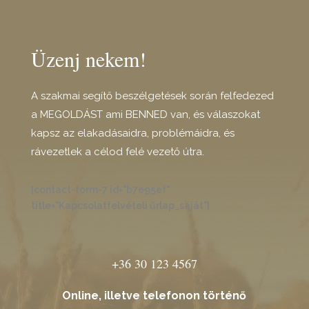
Üzenj nekem!
A szakmai segítő beszélgetések során felfedezed
a MEGOLDÁST ami BENNED van, és válaszokat
kapsz az elakadásaidra, problémáidra, és
rávezetlek a célod felé vezető útra.
[contact-form-7 id="b7e95ef"
title="Kapcsolatfelvételi űrlap_saját"]
+36 30 123 4567
Online, illetve telefonon történő