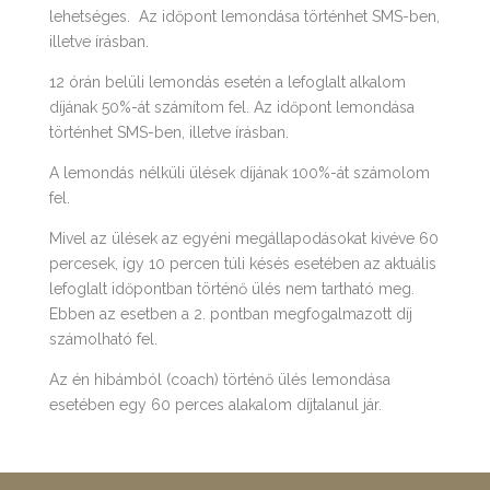
lehetséges.
Az időpont lemondása történhet SMS-ben,
illetve írásban.
12 órán belüli lemondás esetén a lefoglalt alkalom
díjának 50%-át számítom fel. Az időpont lemondása
történhet SMS-ben, illetve írásban.
A lemondás nélküli ülések díjának 100%-át számolom
fel.
Mivel az ülések az egyéni megállapodásokat kivéve 60
percesek, így 10 percen túli késés esetében az aktuális
lefoglalt időpontban történő ülés nem tartható meg.
Ebben az esetben a 2. pontban megfogalmazott díj
számolható fel.
Az én hibámból (coach) történő ülés lemondása
esetében egy 60 perces alakalom díjtalanul jár.