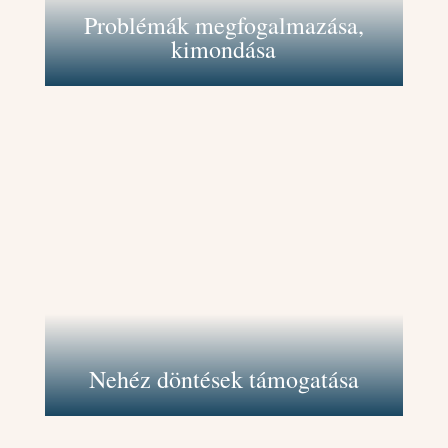
és a megoldáskeresésben.
Problémák megfogalmazása,
kimondása
Támogatlak abban, hogy mérlegeld a
különböző lehetőségeket és azok
következményeit, hogy
megalapozott döntéseket hozhass.
Más perspektívából láttatom meg
veled a helyzetet, ezáltal jobban
átláthatod a döntési folyamatot, ami
csökkenti a döntési helyzetekkel járó
stresszt és bizonytalanságot.
Nehéz döntések támogatása