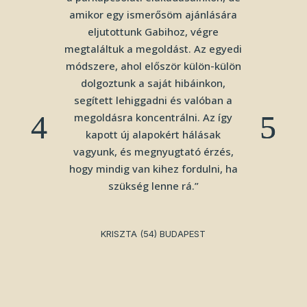
amikor egy ismerősöm ajánlására
eljutottunk Gabihoz, végre
megtaláltuk a megoldást. Az egyedi
módszere, ahol először külön-külön
dolgoztunk a saját hibáinkon,
segített lehiggadni és valóban a
megoldásra koncentrálni. Az így
kapott új alapokért hálásak
vagyunk, és megnyugtató érzés,
hogy mindig van kihez fordulni, ha
szükség lenne rá.”
KRISZTA (54) BUDAPEST
KINGA (34) DUNAHARASZTI