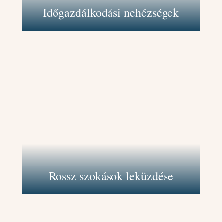
Időgazdálkodási nehézségek
Támogatlak abban, hogy felismerd és
megértsd azokat a viselkedési
mintákat, amelyek negatívan
befolyásolják az életedet. Segítek
kialakítani támogató stratégiákat,
hogy ezek helyett egészségesebb
szokásokat vezess be.
Rossz szokások leküzdése