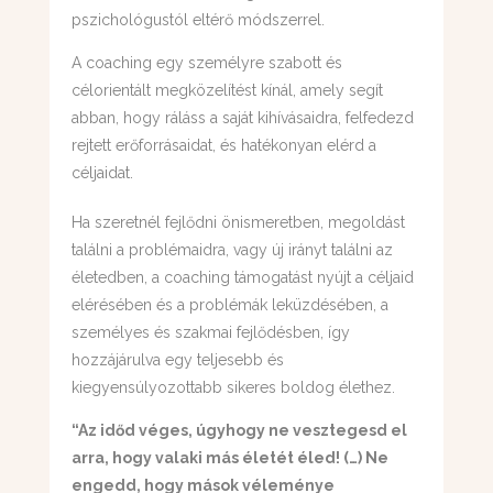
pszichológustól eltérő módszerrel.
A coaching egy személyre szabott és
célorientált megközelítést kínál, amely segít
abban, hogy ráláss a saját kihívásaidra, felfedezd
rejtett erőforrásaidat, és hatékonyan elérd a
céljaidat.
Ha szeretnél fejlődni önismeretben, megoldást
találni a problémaidra, vagy új irányt találni az
életedben, a coaching támogatást nyújt a céljaid
elérésében és a problémák leküzdésében, a
személyes és szakmai fejlődésben, így
hozzájárulva egy teljesebb és
kiegyensúlyozottabb sikeres boldog élethez.
“Az időd véges, úgyhogy ne vesztegesd el
arra, hogy valaki más életét éled! (…) Ne
engedd, hogy mások véleménye