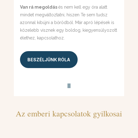
Van rá megoldás
és nem kell egy óra alatt
mindet megváltoztatni, hiszen Te sem tudsz
azonnal kibújni a bőrödből. Már apró lépések is
közelebb visznek egy boldog, kiegyensúlyozott
élethez, kapcsolathoz.
BESZÉLJÜNK RÓLA
Az emberi kapcsolatok gyilkosai