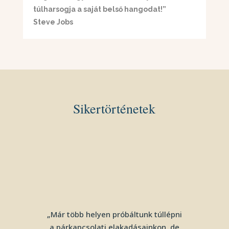
túlharsogja a saját belső hangodat!”
Steve Jobs
Sikertörténetek
„Már több helyen próbáltunk túllépni
a párkapcsolati elakadásainkon, de