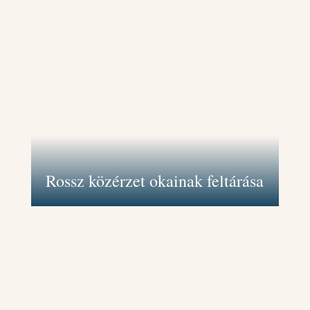
Segítek megkeresni azokat a fizikai,
érzelmi vagy mentális tényezőket,
amelyek hozzájárulnak a tartósan
negatív hangulathoz. Ezáltal
célzottan tudunk dolgozni a
közérzeted javításán és a jobb
életminőség elérésén.
Rossz közérzet okainak feltárása
Támogatlak abban, hogy azonosítsd
és megértsd azokat a konfliktusokat