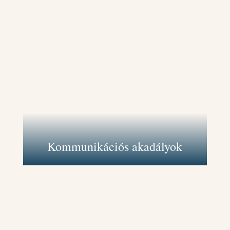
Segítek felismerni és leküzdeni
azokat a problémákat, amelyek
gátolják a hatékony és érthető
kommunikációt másokkal. Ezek
lehetnek félreértések, nem
megfelelő kommunikációs stílusok
vagy akár a félelem a
megszólalástól.
Kommunikációs akadályok
Coaching során biztonságos és
ítélkezésmentes teret biztosítok az
érzelmi sérülések és traumák