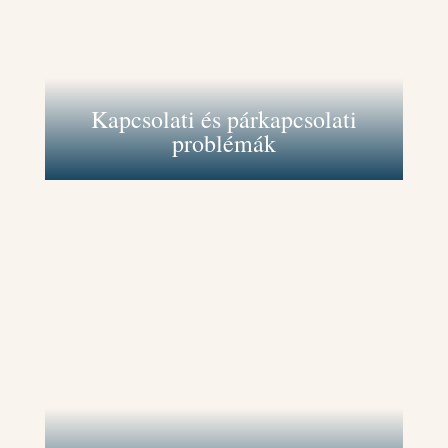
és nehézségeket, amelyek a
kapcsolatokban felmerülhetnek. Így
javíthatjuk a kommunikációt,
növelhetjük az együttműködést és
erősíthetjük a kapcsolatokat.
Kapcsolati és párkapcsolati
problémák
Segítek olyan stratégiákat
kidolgozni, amelyek könnyítenek
hatékonyabban beosztani az idődet
és elkerülni a túlterheltséget. Ezáltal
jobban tudod egyensúlyban tartani a
munka és a magánélet igényeit.