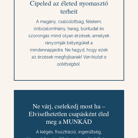
Cipeled az életed nyomasztó
terheit
A magány, csalódottság, félelem,
önbizalomhiány, harag, bűntudat és
szorongás mind olyan érzések, amelyek
rányomják bélyegüket a
mindennapjaidra. Ne hagyd, hogy ezek
az érzések megfojtsanak!
Van kiutat a
sötétségből.
Ne várj, cselekedj most ha –
Elviselhetetlen csapásként éled
meg a MUNKÁD
A kiégés, frusztráció, ingerültség,