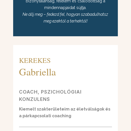
bizonytalanság, félelem és csalódottság a
mindennapjaidat sújtja.
Ne állj meg – fedezd fel, hogyan szabadulhatsz
meg ezektől a terhektől!
KEREKES
Gabriella
COACH, PSZICHOLÓGIAI
KONZULENS
Kiemelt szakterületeim az életválságok és
a párkapcsolati coaching