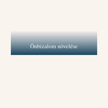
Támogatlak abban, hogy felismerd és
értékeld saját képességeidet és
értékeidet, így magabiztosabban lépj
fel különböző élethelyzetekben. Ez
segít abban, hogy bátran
szembenézz a kihívásokkal és kitarts
céljaid mellett.
Önbizalom növelése
Segítek felismerni és megérteni
azokat a belső vagy külső
akadályokat, amelyek gátolnak a
tovább haladásban. Így
megtalálhatod a megoldást, és újra