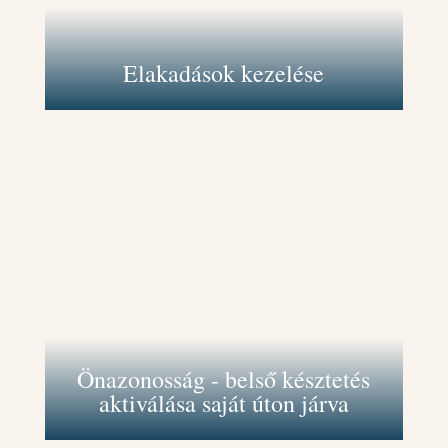
elindulhatsz a céljaid felé vezető
úton.
Elakadások kezelése
Támogatlak abban, hogy megismerd
és elfogadd valódi önmagadat, és
ennek alapján cselekedj és hozd meg
döntéseidet. Ez lehetővé teszi, hogy
saját utadat járd, és belső
késztetéseidet követve éld az
életedet.
Önazonosság - belső késztetés
aktiválása saját úton járva