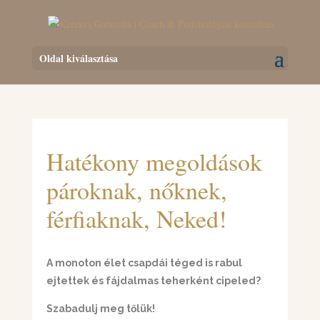
Oldal kiválasztása
Hatékony megoldások
pároknak, nőknek,
férfiaknak, Neked!
A monoton élet csapdái téged is rabul
ejtettek és fájdalmas teherként cipeled?
Szabadulj meg tőlük!