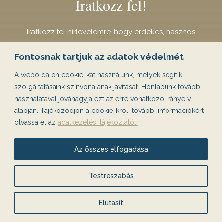
Iratkozz fel!
Iratkozz fel hírlevelemre, hogy érdekes, hasznos
tartalmakat olvashass!
Fontosnak tartjuk az adatok védelmét
A weboldalon cookie-kat használunk, melyek segítik
HÍRLEVÉL FELIRATKOZÁS
szolgáltatásaink színvonalának javítását. Honlapunk további
használatával jóváhagyja ezt az erre vonatkozó irányelv
alapján. Tájékozódjon a cookie-król, további információkért
olvassa el az
adatkezelési tájékoztatót.
+36 30 994 2577
Az összes elfogadása
Bejelentkezés: H-P: 10-16h között
Testreszabás
Elutasít
Lemondó nyilatkozat