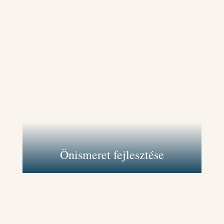
Segítek neked mélyebben
megismerni saját gondolataidat,
érzéseidet és viselkedésedet, hogy
jobban értsd önmagad és
tudatosabban élj. Ezáltal
felismerheted erősségeidet és
gyengeségeidet, és hatékonyabban
kezelheted az életed kihívásait.
Önismeret fejlesztése