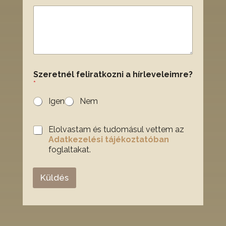
e
s
S
z
e
r
e
t
Szeretnél feliratkozni a hírleveleimre?
n
*
é
l
Igen
Nem
C
Elolvastam és tudomásul vettem az
h
Adatkezelési tájékoztatóban
e
foglaltakat.
c
k
b
Küldés
o
x
e
s