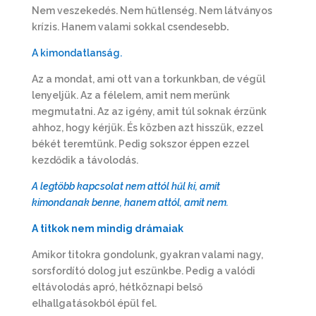
Nem veszekedés. Nem hűtlenség. Nem látványos
krízis. Hanem valami sokkal csendesebb
.
A kimondatlanság.
Az a mondat, ami ott van a torkunkban, de végül
lenyeljük. Az a félelem, amit nem merünk
megmutatni. Az az igény, amit túl soknak érzünk
ahhoz, hogy kérjük. És közben azt hisszük, ezzel
békét teremtünk. Pedig sokszor éppen ezzel
kezdődik a távolodás.
A legtöbb kapcsolat nem attól hűl ki, amit
kimondanak benne, hanem attól, amit nem.
A titkok nem mindig drámaiak
Amikor titokra gondolunk, gyakran valami nagy,
sorsfordító dolog jut eszünkbe. Pedig a valódi
eltávolodás apró, hétköznapi belső
elhallgatásokból épül fel.