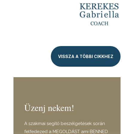
VISSZA A TÖBBI CIKKHEZ
Üzenj nekem!
A szakmai segítő beszélgetések során
felfedezed a MEGOLDÁST ami BENNED