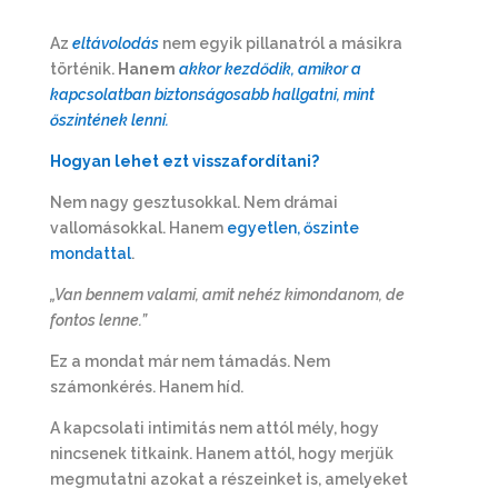
Az
eltávolodás
nem egyik pillanatról a másikra
történik.
Hanem
akkor kezdődik, amikor a
kapcsolatban biztonságosabb hallgatni, mint
őszintének lenni.
Hogyan lehet ezt visszafordítani?
Nem nagy gesztusokkal. Nem drámai
vallomásokkal. Hanem
egyetlen, őszinte
mondattal
.
„Van bennem valami, amit nehéz kimondanom, de
fontos lenne.”
Ez a mondat már nem támadás. Nem
számonkérés. Hanem híd.
A kapcsolati intimitás nem attól mély, hogy
nincsenek titkaink. Hanem attól, hogy merjük
megmutatni azokat a részeinket is, amelyeket