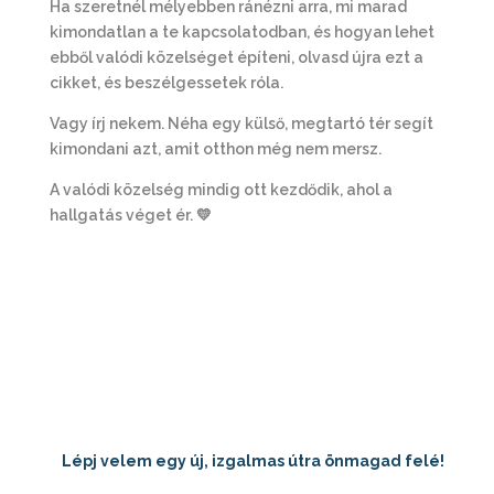
Ha szeretnél mélyebben ránézni arra, mi marad
kimondatlan a te kapcsolatodban, és hogyan lehet
ebből valódi közelséget építeni, olvasd újra ezt a
cikket, és beszélgessetek róla.
Vagy írj nekem. Néha egy külső, megtartó tér segít
kimondani azt, amit otthon még nem mersz.
A valódi közelség mindig ott kezdődik, ahol a
hallgatás véget ér. 💛
Lépj velem egy új, izgalmas útra önmagad felé!