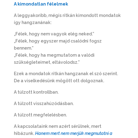
A kimondatlan félelmek
A leggyakoribb, mégis ritkán kimondott mondatok
így hangzanának:
„Félek, hogy nem vagyok elég neked.”
„Félek, hogy egyszer majd csalódni fogsz
bennem.”
„Félek, hogy ha megmutatom a valódi
szükségleteimet, eltávolodsz.”
Ezek a mondatok ritkán hangzanak el szó szerint.
De a viselkedésünk mögött ott dolgoznak.
A túlzott kontrollban.
A túlzott visszahúzódásban.
A túlzott megfelelésben.
A kapcsolataink nem azért sérülnek, mert
hibázunk.
Hanem mert nem merjük megmutatni a