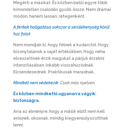
Megérti a másikat. És közben belül egyre több
kimondatlan csalódás gyűlik össze. Nem drámai
módon, hanem lassan, rétegenként.
A férfiak hallgatása sokszor a sérülékenység körül
húz falat
Nem mondják ki, hogy félnek a kudarctól. Hogy
bizonytalanok a saját értékükben. Hogy néha
elveszettnek érzik magukat a párjuk érzelmi
intenzitásában. Inkább visszahúzódnak.
Elcsendesednek. Praktikusak maradnak.
Mindkét nem védekezik.
Csak más nyelven.
És közben mindkettő ugyanarra vágyik:
biztonságra.
Arra az élményre, hogy a másik előtt nem kell
erősnek, okosnak, mindig kiegyensúlyozottnak
lenni.