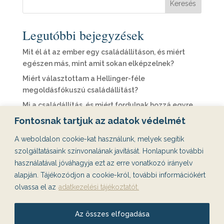
Keresés
Legutóbbi bejegyzések
Mit él át az ember egy családállításon, és miért
egészen más, mint amit sokan elképzelnek?
Miért választottam a Hellinger-féle
megoldásfókuszú családállítást?
Mi a családállítás, és miért fordulnak hozzá egyre
többen?
Fontosnak tartjuk az adatok védelmét
Családállítás: Miért ismétlődnek ugyanazok a
A weboldalon cookie-kat használunk, melyek segítik
történetek az életemben?
szolgáltatásaink színvonalának javítását. Honlapunk további
Párkereső appok, ghosting és 3 randi után eltűnő
használatával jóváhagyja ezt az erre vonatkozó irányelv
emberek – miért akarunk egyre jobban párt találni,
alapján. Tájékozódjon a cookie-król, további információkért
miközben egyre inkább egyedül maradunk?
olvassa el az
adatkezelési tájékoztatót.
Legutóbbi hozzászólások
Az összes elfogadása