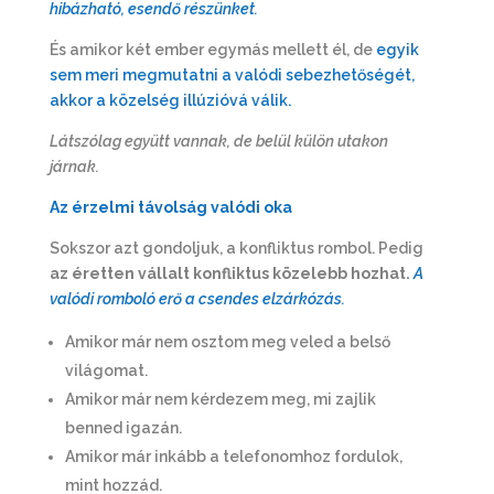
hibázható, esendő részünket.
És amikor két ember egymás mellett él, de
egyik
sem meri megmutatni a valódi sebezhetőségét,
akkor a közelség illúzióvá válik.
Látszólag együtt vannak, de belül külön utakon
járnak.
Az érzelmi távolság valódi oka
Sokszor azt gondoljuk, a konfliktus rombol. Pedig
az éretten vállalt konfliktus közelebb hozhat.
A
valódi romboló erő a csendes elzárkózás.
Amikor már nem osztom meg veled a belső
világomat.
Amikor már nem kérdezem meg, mi zajlik
benned igazán.
Amikor már inkább a telefonomhoz fordulok,
mint hozzád.