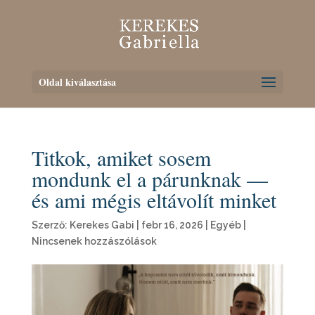
Oldal kiválasztása
Titkok, amiket sosem
mondunk el a párunknak —
és ami mégis eltávolít minket
Szerző:
Kerekes Gabi
|
febr 16, 2026
|
Egyéb
|
Nincsenek hozzászólások