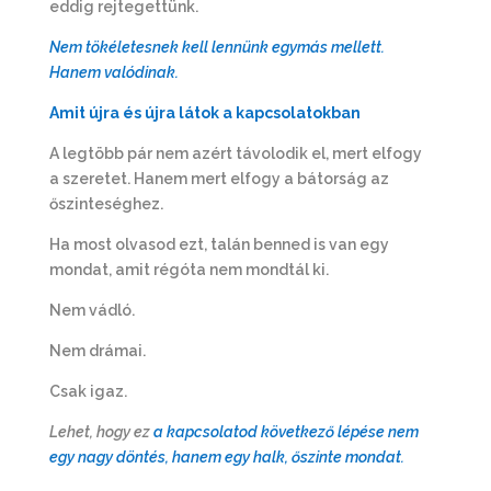
eddig rejtegettünk.
Nem tökéletesnek kell lennünk egymás mellett.
Hanem valódinak.
A
mit újra és újra látok a kapcsolatokban
A legtöbb pár nem azért távolodik el, mert elfogy
a szeretet. Hanem mert elfogy a bátorság az
őszinteséghez.
Ha most olvasod ezt, talán benned is van egy
mondat, amit régóta nem mondtál ki.
Nem vádló.
Nem drámai.
Csak igaz.
Lehet, hogy ez
a kapcsolatod következő lépése nem
egy nagy döntés, hanem egy halk, őszinte mondat.