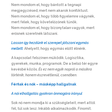
Nem mondom el, hogy bántott a tegnapi
megjegyzésed, mert nem akarok konfliktust.
Nem mondom el, hogy több figyelemre vágynék,
mert félek, hogy követelőzőnek tűnök.
Nem mondom el, hogy bizonytalan vagyok, mert
erősnek szeretnék látszani.
Lassan így kezdünk el szerepet játszani egymás
mellett.
Ahelyett, hogy egymás előtt élnénk.
A kapcsolat felszínen működik. Logisztika,
gyerekek, munka, programok. De a belső tér egyre
kevésbé közös.
És ez nem egyik napról a másikra
történik, hanem észrevétlenül, csendben.
Férfiak és nők – másképp hallgatnak
A női elhallgatás gyakran önmagára irányul
Sok nő nem mondja ki a szükségleteit, mert attól
fél, túl sok lesz. Inkább alkalmazkodik. Finomít.