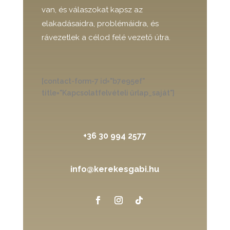
van, és válaszokat kapsz az
elakadásaidra, problémáidra, és
rávezetlek a célod felé vezető útra.
[contact-form-7 id="b7e95ef"
title="Kapcsolatfelvételi űrlap_saját"]
+36 30 994 2577
info@kerekesgabi.hu