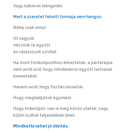
Vagy békével elengedni.
Mert a szeretet felnőtt formája nem hangos.
Néha csak annyi:
itt vagyok.
nézzünk rá együtt.
és válasszunk szívből.
Ha most fordulóponthoz érkeztetek, a párterápia
nem arról szól, hogy mindenáron együtt tartsalak
benneteket.
Hanem arról, hogy tisztán lássatok.
Hogy meghalljátok egymást.
Hogy kiderüljön: van-e még közös utatok, vagy
külön tudtok teljesebbek lenni.
Mindkettő lehet jó döntés
.