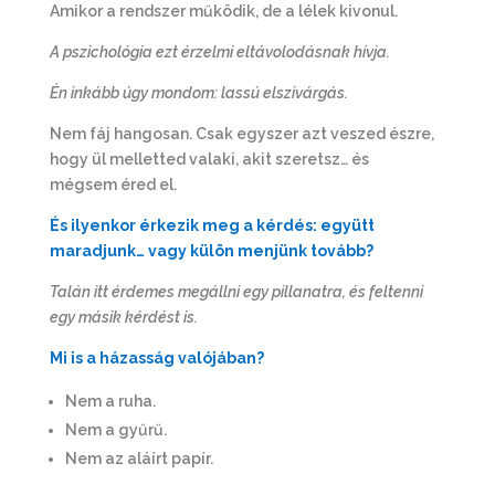
Amikor a rendszer működik, de a lélek kivonul.
A pszichológia ezt érzelmi eltávolodásnak hívja.
Én inkább úgy mondom: lassú elszivárgás.
Nem fáj hangosan. Csak egyszer azt veszed észre,
hogy ül melletted valaki, akit szeretsz… és
mégsem éred el.
És ilyenkor érkezik meg a kérdés: együtt
maradjunk… vagy külön menjünk tovább?
Talán itt érdemes megállni egy pillanatra, és feltenni
egy másik kérdést is.
Mi is a házasság valójában?
Nem a ruha.
Nem a gyűrű.
Nem az aláírt papír.