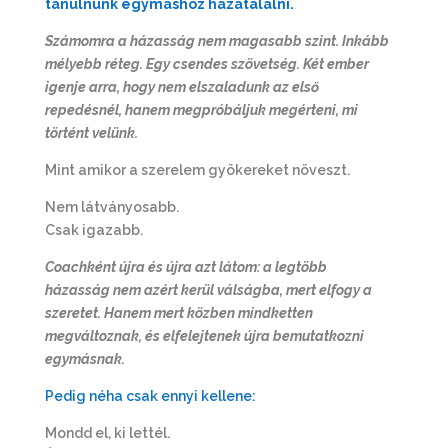
tanulnunk egymáshoz hazatalálni.
Számomra a házasság nem magasabb szint. Inkább
mélyebb réteg. Egy csendes szövetség. Két ember
igenje arra, hogy nem elszaladunk az első
repedésnél, hanem megpróbáljuk megérteni, mi
történt velünk.
Mint amikor a szerelem gyökereket növeszt.
Nem látványosabb.
Csak igazabb.
Coachként újra és újra azt látom: a legtöbb
házasság nem azért kerül válságba, mert elfogy a
szeretet. Hanem mert közben mindketten
megváltoznak, és elfelejtenek újra bemutatkozni
egymásnak.
Pedig néha csak ennyi kellene:
Mondd el, ki lettél.