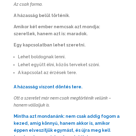
Az csak forma.
A házasság belül történik
.
Amikor két ember nemcsak azt mondja:
szeretlek, hanem azt is: maradok.
Egy kapcsolatban lehet szeretni.
Lehet boldognak lenni.
Lehet együtt élni, közös terveket szőni.
A kapcsolat az érzések tere.
A házasság viszont döntés tere.
Ott a szeretet már nem csak megtörténik velünk –
hanem vállaljuk is.
Mintha azt mondanánk: nem csak addig fogom a
kezed, amíg könnyű, hanem akkor is, amikor
éppen elveszítjük egymást, és újra meg kell