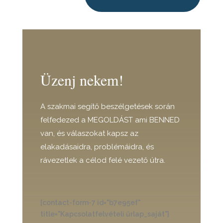
Üzenj nekem!
A szakmai segítő beszélgetések során
felfedezed a MEGOLDÁST ami BENNED
van, és válaszokat kapsz az
elakadásaidra, problémáidra, és
rávezetlek a célod felé vezető útra.
[contact-form-7 id="b7e95ef"
title="Kapcsolatfelvételi űrlap_saját"]