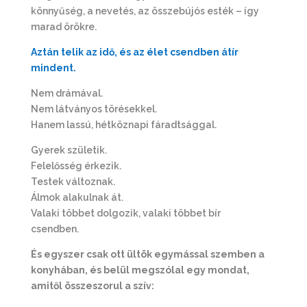
könnyűség, a nevetés, az összebújós esték – így
marad örökre.
Aztán telik az idő, és az élet csendben átír
mindent.
Nem drámával.
Nem látványos törésekkel.
Hanem lassú, hétköznapi fáradtsággal.
Gyerek születik.
Felelősség érkezik.
Testek változnak.
Álmok alakulnak át.
Valaki többet dolgozik, valaki többet bír
csendben.
És egyszer csak ott ültök egymással szemben a
konyhában, és belül megszólal egy mondat,
amitől összeszorul a szív: