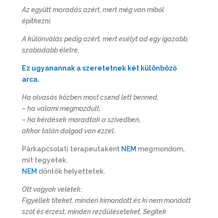
Az együtt maradás azért, mert még van miből
építkezni.
A különválás pedig azért, mert esélyt ad egy igazabb,
szabadabb életre.
Ez ugyanannak a szeretetnek két különböző
arca.
Ha olvasás közben most csend lett benned,
– ha valami megmozdult,
– ha kérdések maradtak a szívedben,
akkor talán dolgod van ezzel.
Párkapcsolati terapeutaként
NEM
megmondom,
mit tegyetek.
NEM
döntök helyettetek.
Ott vagyok veletek.
Figyellek titeket, minden kimondott és ki nem mondott
szót és érzést, minden rezdüléseteket. Segítek