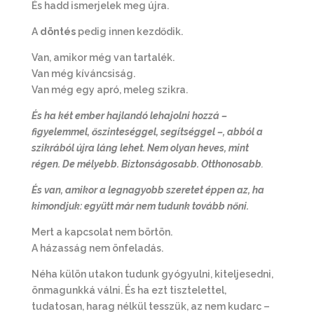
És hadd ismerjelek meg újra.
A
döntés
pedig innen kezdődik.
Van, amikor még van tartalék.
Van még kíváncsiság.
Van még egy apró, meleg szikra.
És ha két ember hajlandó lehajolni hozzá –
figyelemmel, őszinteséggel, segítséggel –, abból a
szikrából újra láng lehet. Nem olyan heves, mint
régen. De mélyebb. Biztonságosabb. Otthonosabb
.
És van, amikor a legnagyobb szeretet éppen az, ha
kimondjuk: együtt már nem tudunk tovább nőni.
Mert a kapcsolat nem börtön.
A házasság nem önfeladás.
Néha külön utakon tudunk gyógyulni, kiteljesedni,
önmagunkká válni. És ha ezt tisztelettel,
tudatosan, harag nélkül tesszük, az nem kudarc –