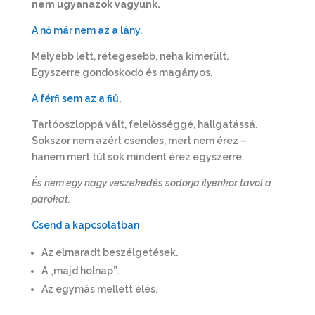
nem ugyanazok vagyunk.
A nő már nem az a lány.
Mélyebb lett, rétegesebb, néha kimerült.
Egyszerre gondoskodó és magányos.
A férfi sem az a fiú
.
Tartóoszloppá vált, felelősséggé, hallgatássá.
Sokszor nem azért csendes, mert nem érez –
hanem mert túl sok mindent érez egyszerre.
És nem egy nagy veszekedés sodorja ilyenkor távol a
párokat.
Csend a kapcsolatban
Az elmaradt beszélgetések.
A „majd holnap”.
Az egymás mellett élés.