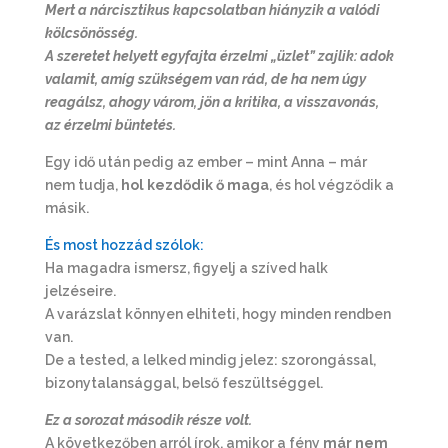
Mert a nárcisztikus kapcsolatban hiányzik a valódi
kölcsönösség.
A szeretet helyett egyfajta érzelmi „üzlet” zajlik: adok
valamit, amíg szükségem van rád, de ha nem úgy
reagálsz, ahogy várom, jön a kritika, a visszavonás,
az érzelmi büntetés.
Egy idő után pedig az ember – mint Anna – már
nem tudja,
hol kezdődik ő maga
, és hol végződik a
másik.
És most hozzád szólok:
Ha magadra ismersz, figyelj a szíved halk
jelzéseire.
A varázslat könnyen elhiteti, hogy minden rendben
van.
De a tested, a lelked mindig jelez: szorongással,
bizonytalansággal, belső feszültséggel.
Ez a sorozat második része volt.
A következőben arról írok, amikor a fény
már nem