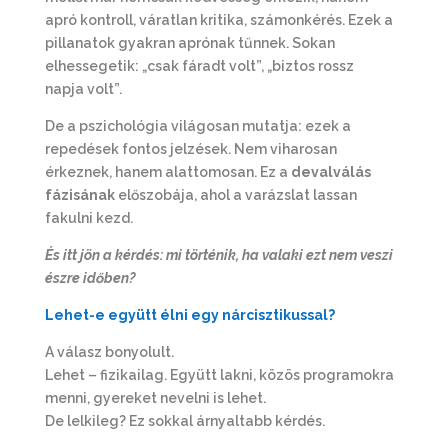
apró kontroll, váratlan kritika, számonkérés. Ezek a
pillanatok gyakran aprónak tűnnek. Sokan
elhessegetik: „csak fáradt volt”, „biztos rossz
napja volt”.
De a pszichológia világosan mutatja: ezek a
repedések fontos jelzések. Nem viharosan
érkeznek, hanem alattomosan. Ez a
devalválás
fázisának
előszobája, ahol a varázslat lassan
fakulni kezd.
És itt jön a kérdés: mi történik, ha valaki ezt nem veszi
észre időben?
Lehet-e együtt élni egy nárcisztikussal?
A válasz bonyolult.
Lehet – fizikailag. Együtt lakni, közös programokra
menni, gyereket nevelni is lehet.
De lelkileg? Ez sokkal árnyaltabb kérdés.