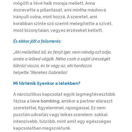
mögött a tévé halk moraja mellett, Anna
észrevette a pillantását, ami mintha máshová
irányult volna, mint hozzá. A szeretet, ami
korábban szinte szó szerint melegítette a szívét,
most bizonytalan, vegyes érzéseket keltett.
És ekkor jött a felismerés:
„Aki melletted áll, és fényt ígér, nem mindig azt adja,
amire a lelked vágyik. Néha csak a saját ürességét
tükrözi vissza, és te vagy az, aki hordozza
helyette.”(Kerekes Gabriella)
Mi történik ilyenkor a lélekben?
A nárcisztikus kapcsolat egyik legmegtévesztőbb
fázisa a
love bombing
, amikor a partner eláraszt
szeretettel, figyelemmel, rajongással. Ez nem
pusztán udvarlás vagy lelkes szerelem: sokkal
intenzívebb, túlzóbb, mint amit egy egészséges
kapcsolatban megszoktunk.