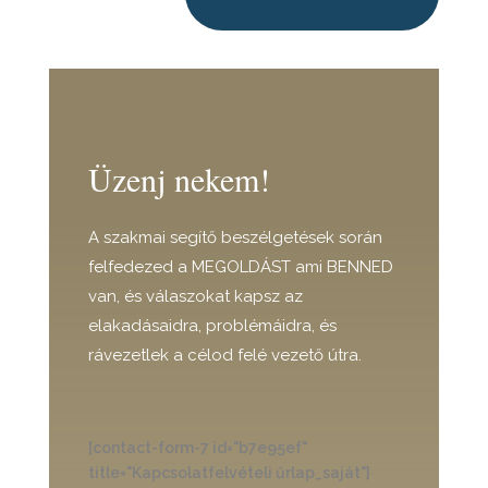
Üzenj nekem!
A szakmai segítő beszélgetések során
felfedezed a MEGOLDÁST ami BENNED
van, és válaszokat kapsz az
elakadásaidra, problémáidra, és
rávezetlek a célod felé vezető útra.
[contact-form-7 id="b7e95ef"
title="Kapcsolatfelvételi űrlap_saját"]