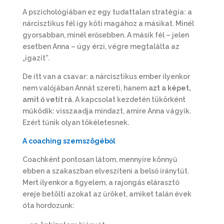
A pszichológiában ez egy tudattalan stratégia: a
nárcisztikus fél így köti magához a másikat. Minél
gyorsabban, minél erősebben. A másik fél – jelen
esetben Anna – úgy érzi, végre megtalálta az
„igazit”.
De itt van a csavar: a nárcisztikus ember ilyenkor
nem valójában Annát szereti, hanem
azt a képet,
amit ő vetít rá
. A kapcsolat kezdetén tükörként
működik: visszaadja mindazt, amire Anna vágyik.
Ezért tűnik olyan tökéletesnek.
A coaching szemszögéből
Coachként pontosan látom, mennyire könnyű
ebben a szakaszban elveszíteni a belső iránytűt.
Mert ilyenkor a figyelem, a rajongás elárasztó
ereje betölti azokat az űröket, amiket talán évek
óta hordozunk: