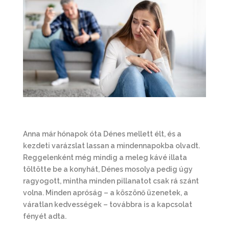
Anna már hónapok óta Dénes mellett élt, és a
kezdeti varázslat lassan a mindennapokba olvadt.
Reggelenként még mindig a meleg kávé illata
töltötte be a konyhát, Dénes mosolya pedig úgy
ragyogott, mintha minden pillanatot csak rá szánt
volna. Minden apróság – a köszönő üzenetek, a
váratlan kedvességek – továbbra is a kapcsolat
fényét adta.