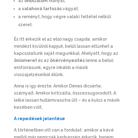
az
önbizalom
hiányát,
a
valahová tartozás
vágyát,
a reményt, hogy végre valaki feltétel nélkül
szeret.
És itt érkezik el az első nagy csapda: amikor
mindezt kívülről kapjuk, belül lassan eltűnhet a
kapcsolatunk saját magunkkal. Ahelyett, hogy az
önismeret
és az
önérvényesítés
lenne a belső
erőforrásunk, egyre inkább a másik
visszajelzéseiből élünk.
Anna is így érezte. Amikor Dénes dicsérte,
szárnyalt. Amikor kritizálta, összezsugorodott. A
lelke lassan hullámvasútra ült – és a kulcs a másik
kezében volt.
A repedések jelentése
A történetben ott van a fordulat: amikor a kávé
mellől már nemcsak kedvesség érkezik, hanem