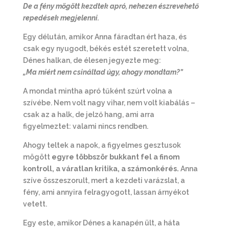
De a fény mögött kezdtek apró, nehezen észrevehető
repedések megjelenni.
Egy délután, amikor Anna fáradtan ért haza, és
csak egy nyugodt, békés estét szeretett volna,
Dénes halkan, de élesen jegyezte meg:
„Ma miért nem csináltad úgy, ahogy mondtam?”
A mondat mintha apró tűként szúrt volna a
szívébe. Nem volt nagy vihar, nem volt kiabálás –
csak az a halk, de jelző hang, ami arra
figyelmeztet: valami nincs rendben.
Ahogy teltek a napok, a figyelmes gesztusok
mögött
egyre többször bukkant fel a finom
kontroll, a váratlan kritika, a számonkérés.
Anna
szíve összeszorult, mert a kezdeti varázslat, a
fény, ami annyira felragyogott, lassan árnyékot
vetett.
Egy este, amikor Dénes a kanapén ült, a háta