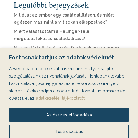
Legutóbbi bejegyzések
Mit él át az ember egy családállításon, és miért
egészen más, mint amit sokan elképzelnek?
Miért választottam a Hellinger-féle
megoldásfókuszú családállítást?
Mi a családállítás, és miért fordulnak hozzá egyre
többen?
Fontosnak tartjuk az adatok védelmét
Családállítás: Miért ismétlődnek ugyanazok a
A weboldalon cookie-kat használunk, melyek segítik
történetek az életemben?
szolgáltatásaink színvonalának javítását. Honlapunk további
Párkereső appok, ghosting és 3 randi után eltűnő
használatával jóváhagyja ezt az erre vonatkozó irányelv
emberek – miért akarunk egyre jobban párt találni,
alapján. Tájékozódjon a cookie-król, további információkért
miközben egyre inkább egyedül maradunk?
olvassa el az
adatkezelési tájékoztatót.
Legutóbbi hozzászólások
Az összes elfogadása
Nincs megjeleníthető bejegyzés.
Testreszabás