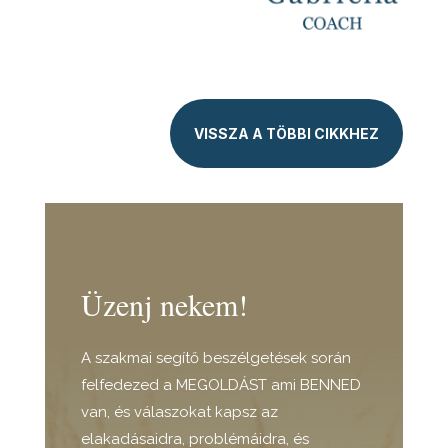
VISSZA A TÖBBI CIKKHEZ
Üzenj nekem!
A szakmai segítő beszélgetések során
felfedezed a MEGOLDÁST ami BENNED
van, és válaszokat kapsz az
elakadásaidra, problémáidra, és