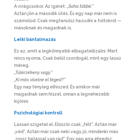
A virágcsokor. Az ígéret:
„Soha többé.”
Aztán jön a második ütés. És egy nap már nem is
számolod. Csak megtanulsz hazudni a foltokról —
másoknak és magadnak is.
Lelki b
á
ntalmaz
á
s
Ez az, amit a legkönnyebb elbagatellizálni. Mert
nincs nyoma. Csak belül csordogál, mint egy lassú
méreg.
„Túlérzékeny vagy.”
„Ki más viselne el téged?”
Egy nap tényleg elhiszed. És amikor már
magadnak sem hiszel, onnan a legnehezebb
kijönni.
Pszichol
ó
giai kontroll
Lassan szigetel el. Először csak „félt”. Aztán már
„véd”. Aztán már csak neki vagy jó, mindenki más
„rossz hatással van rád”. Egy nap arra ébredsz: