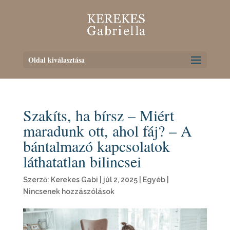
Oldal kiválasztása
Szakíts, ha bírsz – Miért
maradunk ott, ahol fáj? – A
bántalmazó kapcsolatok
láthatatlan bilincsei
Szerző:
Kerekes Gabi
|
júl 2, 2025
|
Egyéb
|
Nincsenek hozzászólások