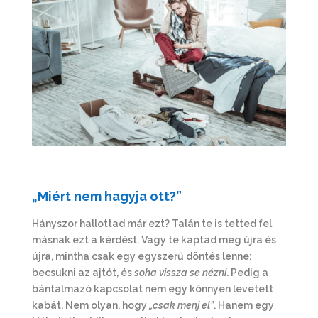
„Miért nem hagyja ott?”
Hányszor hallottad már ezt? Talán te is tetted fel
másnak ezt a kérdést. Vagy te kaptad meg újra és
újra, mintha csak egy egyszerű döntés lenne:
becsukni az ajtót, és
soha vissza se nézni
. Pedig a
bántalmazó kapcsolat nem egy könnyen levetett
kabát. Nem olyan, hogy
„csak menj el”
. Hanem egy