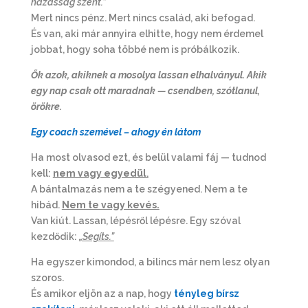
házasság szent.”
Mert nincs pénz. Mert nincs család, aki befogad.
És van, aki már annyira elhitte, hogy nem érdemel
jobbat, hogy soha többé nem is próbálkozik.
Ők azok, akiknek a mosolya lassan elhalványul. Akik
egy nap csak ott maradnak — csendben, szótlanul,
örökre.
Egy coach szemével – ahogy én látom
Ha most olvasod ezt, és belül valami fáj — tudnod
kell:
nem vagy egyedül
.
A bántalmazás nem a te szégyened. Nem a te
hibád.
Nem te vagy kevés.
Van kiút. Lassan, lépésről lépésre. Egy szóval
kezdődik:
„Segíts.”
Ha egyszer kimondod, a bilincs már nem lesz olyan
szoros.
És amikor eljön az a nap, hogy
tényleg bírsz