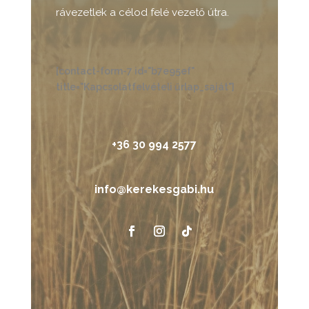
rávezetlek a célod felé vezető útra.
[contact-form-7 id="b7e95ef"
title="Kapcsolatfelvételi űrlap_saját"]
+36 30 994 2577
info@kerekesgabi.hu