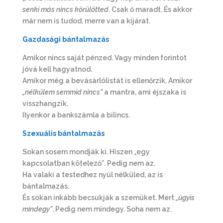
senki más nincs körülötted
. Csak ő maradt. És akkor
már nem is tudod, merre van a kijárat.
Gazdas
á
gi b
á
ntalmaz
á
s
Amikor nincs saját pénzed. Vagy minden forintot
jóvá kell hagyatnod.
Amikor még a bevásárlólistát is ellenőrzik. Amikor
„nélkülem semmid nincs”
a mantra, ami éjszaka is
visszhangzik.
Ilyenkor a bankszámla a bilincs.
Szexu
á
lis b
á
ntalmaz
á
s
Sokan sosem mondják ki. Hiszen „egy
kapcsolatban kötelező”. Pedig nem az.
Ha valaki a testedhez nyúl nélküled, az is
bántalmazás.
És sokan inkább becsukják a szemüket. Mert
„úgyis
mindegy”
. Pedig nem mindegy. Soha nem az.