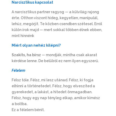
Narcisztikus kapcsolat
A narcisztikus partner ragyog — a külvilág rajong
érte. Otthon viszont hideg, kegyetlen, manipulál,
lehúz, megőrjít. Te közben csendben szétesel. Erről
külön írok majd — mert sokkal többen élnek ebben,
mint hinnénk
Miért olyan nehéz kilépni?
Szakíts, ha bírsz
— mondják, mintha csak akarat
kérdése lenne. De belülről ez nem ilyen egyszerű.
Félelem
Félsz tőle. Félsz, mi lesz utánad. Félsz, ki fogja
elhinni a történetedet. Félsz, hogy elveszíted a
gyerekedet, a lakást, a hitedet önmagadban.
Félsz, hogy egy nap tényleg elkap, amikor kimész
a boltba.
Ez a félelem bénít.