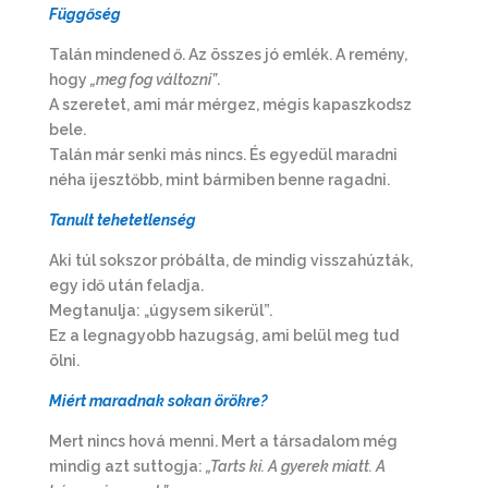
Függőség
Talán mindened ő. Az összes jó emlék. A remény,
hogy
„meg fog változni”
.
A szeretet, ami már mérgez, mégis kapaszkodsz
bele.
Talán már senki más nincs. És egyedül maradni
néha ijesztőbb, mint bármiben benne ragadni.
Tanult tehetetlenség
Aki túl sokszor próbálta, de mindig visszahúzták,
egy idő után feladja.
Megtanulja: „úgysem sikerül”.
Ez a legnagyobb hazugság, ami belül meg tud
ölni.
Miért maradnak sokan örökre?
Mert nincs hová menni. Mert a társadalom még
mindig azt suttogja:
„Tarts ki. A gyerek miatt. A