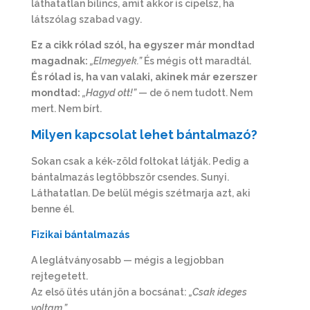
láthatatlan bilincs, amit akkor is cipelsz, ha
látszólag szabad vagy.
Ez a cikk rólad szól, ha egyszer már mondtad
magadnak:
„Elmegyek.”
És mégis ott maradtál.
És rólad is, ha van valaki, akinek már ezerszer
mondtad:
„Hagyd ott!”
— de ő nem tudott. Nem
mert. Nem bírt.
Milyen kapcsolat lehet bántalmazó?
Sokan csak a kék-zöld foltokat látják. Pedig a
bántalmazás legtöbbször csendes. Sunyi.
Láthatatlan. De belül mégis szétmarja azt, aki
benne él.
Fizikai b
á
ntalmaz
á
s
A leglátványosabb — mégis a legjobban
rejtegetett.
Az első ütés után jön a bocsánat:
„Csak ideges
voltam.”