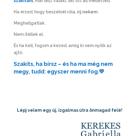
szakítani
,
már lesz valaki, aki ott áll melletted.
Ha érzed, hogy beszélnél róla,
írj nekem
.
Meghallgatlak.
Nem ítéllek el.
És ha kell, fogom a kezed, amíg ki nem nyílik az
ajtó.
Szakíts, ha bírsz – és ha ma még nem
megy, tudd: egyszer menni fog.💛
Lépj velem egy új, izgalmas útra önmagad felé!