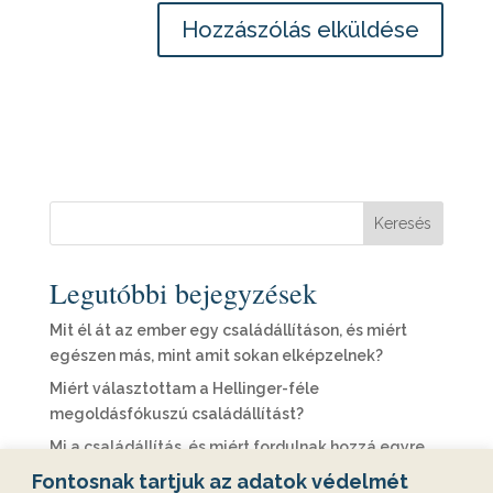
Keresés
Legutóbbi bejegyzések
Mit él át az ember egy családállításon, és miért
egészen más, mint amit sokan elképzelnek?
Miért választottam a Hellinger-féle
megoldásfókuszú családállítást?
Mi a családállítás, és miért fordulnak hozzá egyre
többen?
Fontosnak tartjuk az adatok védelmét