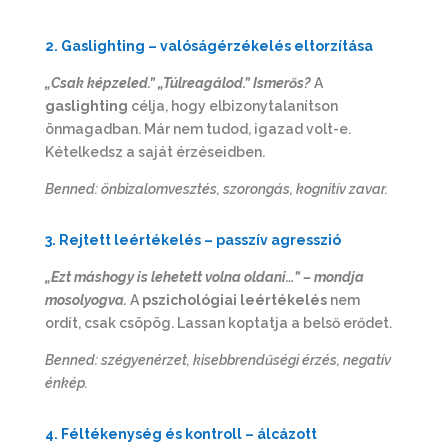
2. Gaslighting – valóságérzékelés eltorzítása
„Csak képzeled.” „Túlreagálod.” Ismerős?
A
gaslighting
célja, hogy elbizonytalanítson
önmagadban. Már nem tudod, igazad volt-e.
Kételkedsz a saját érzéseidben.
Benned: önbizalomvesztés, szorongás, kognitív zavar.
3. Rejtett leértékelés – passzív agresszió
„Ezt máshogy is lehetett volna oldani…” – mondja
mosolyogva.
A
pszichológiai leértékelés
nem
ordít, csak csöpög. Lassan koptatja a belső erődet.
Benned: szégyenérzet, kisebbrendűségi érzés, negatív
énkép.
4. Féltékenység és kontroll – álcázott