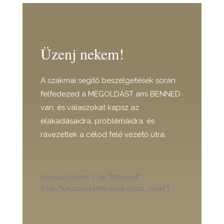
Üzenj nekem!
A szakmai segítő beszélgetések során
felfedezed a MEGOLDÁST ami BENNED
van, és válaszokat kapsz az
elakadásaidra, problémáidra, és
rávezetlek a célod felé vezető útra.
[contact-form-7 id="b7e95ef"
title="Kapcsolatfelvételi űrlap_saját"]