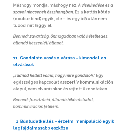
Máshogy mondja, máshogy néz.
A viselkedése és a
szavai nincsenek összhangban.
Ez a
kettős kötés
(double bind)
egyik jele – és egy idő után nem
tudod, mit higgy el.
Benned: zavartság, önmagadban való kételkedés,
állandó készenléti állapot.
11. Gondolatolvasás elvárása – kimondatlan
elvárások
„Tudnod kellett volna, hogy mire gondolok.”
Egy
egészséges kapcsolat
asszertív kommunikáción
alapul, nem elvárásokon és rejtett üzeneteken.
Benned: frusztráció, állandó hibázástudat,
kommunikációs félelem.
+ 1
Bűntudatkeltés
– érzelmi manipuláció egyik
legfájdalmasabb eszköze