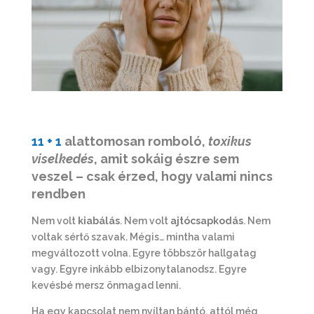
11 + 1
alattomosan romboló,
toxikus
viselkedés
, amit sokáig észre sem
veszel – csak érzed, hogy valami nincs
rendben
Nem volt
kiabálás
. Nem volt
ajtócsapkodás
. Nem
voltak sértő szavak. Mégis… mintha valami
megváltozott volna. Egyre többször hallgatag
vagy. Egyre inkább elbizonytalanodsz. Egyre
kevésbé mersz önmagad lenni.
Ha egy kapcsolat nem nyíltan bántó, attól még