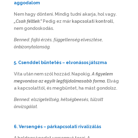
aggodalom
Nem hagy dönteni. Mindig tudni akarja, hol vagy.
„Csak féltlek.”
Pedig ez már
kapcsolati kontroll
,
nem gondoskodás.
Benned: fojtó érzés, függetlenség elvesztése,
önbizonytalanság.
5. Csenddel büntetés – elvonásos játszma
Vita után nem szól hozzád. Napokig.
A figyelem
megvonása az egyik legfájdalmasabb forma.
Elvág
a kapcsolattól, és megbüntet, ha mást gondolsz.
Benned: elszigeteltség, kétségbeesés, túlzott
önvizsgálat.
6. Versengés – párkapcsolati rivalizálás
A boldogságodat versennyé teszi. A