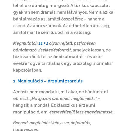
lehet
érzelmileg mérgező
. A
toxikus kapcsolat
gyakran nem drámás, nem látványos. Nem a fizikai
bántalmazás az, amitől összetörsz – hanem a
csend. Az apró szúrások. Az érthetetlen üresség,
amitől már te sem tudod, mi a valóság.
Megmutatok
11 + 1
olyan rejtett, pszichésen
bántalmazó viselkedésformát
, amelyek lassan, de
biztosan őrlik fel az
önbizalmadat
– és akár
évekre fogva tarthatnak egy látszólag „normális”
kapcsolatban.
1. Manipuláció – érzelmi zsarolás
A másik nem mondja ki, mit akar, de bűntudatot
ébreszt.
„Ha igazán szeretnél, megtennéd…”
–
hangzik a mondat. Ez klasszikus
érzelmi
manipuláció
, ami
észrevétlenül tesz engedelmessé.
Benned: megfelelési kényszer, önfeladás,
határvesztés.