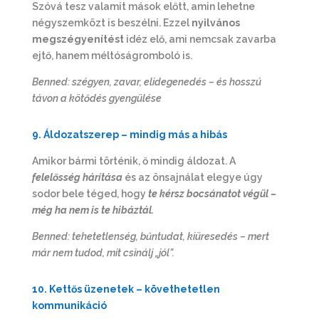
Szóvá tesz valamit mások előtt, amin lehetne
négyszemközt is beszélni. Ezzel
nyilvános
megszégyenítést
idéz elő, ami nemcsak zavarba
ejtő, hanem méltóságromboló is.
Benned: szégyen, zavar, elidegenedés – és hosszú
távon a kötődés gyengülése
9. Áldozatszerep – mindig más a hibás
Amikor bármi történik, ő mindig áldozat. A
felelősség hárítása
és az önsajnálat elegye úgy
sodor bele téged, hogy
te kérsz bocsánatot végül –
még ha nem is te hibáztál.
Benned: tehetetlenség, bűntudat, kiüresedés – mert
már nem tudod, mit csinálj „jól”.
10. Kettős üzenetek – követhetetlen
kommunikáció