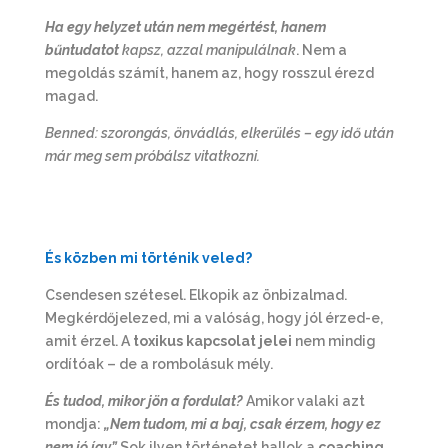
Ha egy helyzet után nem megértést, hanem
bűntudatot
kapsz, azzal manipulálnak
. Nem a
megoldás számít, hanem az, hogy rosszul érezd
magad.
Benned: szorongás, önvádlás, elkerülés – egy idő után
már meg sem próbálsz vitatkozni.
És közben mi történik veled?
Csendesen szétesel. Elkopik az önbizalmad.
Megkérdőjelezed, mi a valóság, hogy jól érzed-e,
amit érzel. A
toxikus kapcsolat jelei
nem mindig
ordítóak – de a rombolásuk mély.
És tudod, mikor jön a fordulat?
Amikor valaki azt
mondja:
„Nem tudom, mi a baj, csak érzem, hogy ez
nem jó így.”
Sok ilyen történetet hallok a
coaching