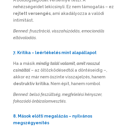
nehézségeidet lekicsinyli. Ez nem támogatás – ez
rejtett versengés
, ami akadályozza a valódi
intimitást.
Benned: frusztráció, visszahúzódás, emocionális
eltávolodás.
7. Kritika – leértékelés mint alapállapot
Ha a másik
mindig talál valamit, amit rosszul
csináltál
– az öltözködésedtől a döntéseidig –,
akkor ez már nem őszinte visszajelzés, hanem
destruktív kritika
. Nem épít, hanem rombol
Benned: belső feszültség, megfelelési kényszer,
fokozódó önbizalomvesztés.
8. Mások előtti megalázás – nyilvános
megszégyenítés