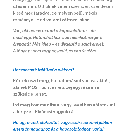
üléseimen
. Ott ülnek velem szemben, csendesen,
kissé megfáradva, de mélyen belül mégis
reménnyel. Mert
valami változni akar
.
Van, aki benne marad a kapcsolatban – de
másképp. Határokat húz, kommunikál, megérti
önmagát. Más kilép – és újraépíti a saját erejét.
A lényeg:
nem vagy egyedül, és van út előre.
Hasznosnak találtad a cikkem?
Kérlek oszd meg, ha tudomásod van valakiről,
akinek MOST pont erre a bejegyzésemre
szüksége lehet.
Írd meg kommentben, vagy levélben nálatok mi
a helyzet. Kíváncsi vagyok rá!
Ha úgy érzed, elakadtál, vagy csak szeretnél jobban
érteni önmagadhoz és a kapcsolatodhoz, várlak