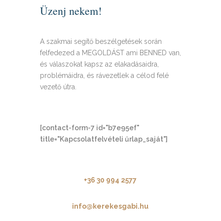
Üzenj nekem!
A szakmai segítő beszélgetések során
felfedezed a MEGOLDÁST ami BENNED van,
és válaszokat kapsz az elakadásaidra,
problémáidra, és rávezetlek a célod felé
vezető útra.
[contact-form-7 id="b7e95ef"
title="Kapcsolatfelvételi űrlap_saját"]
+36 30 994 2577
info@kerekesgabi.hu