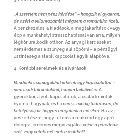
„A szerelem nem pénz kérdése” – hangzik el gyakran,
de azért a villanyszámlát mégsem a romantika fizeti.
A pénzkezelés, a kiadások, a megtakarítások vagy
épp a munkahelyi stressz hatással van arra, milyen
légkör uralkodik otthon. Az anyagi kérdéseket
nem érdemes a szőnyeg alá söpörni – a pénzügyi
őszinteség a stabil kapcsolat egyik alapköve.
Korábbi sérelmek és elvárások
Mindenki csomagokkal érkezik egy kapcsolatba –
nem csak bőröndökkel, hanem belsővel is.
A
gyerekkor, a volt kapcsolatok, a családi minták
nyomot hagynak, és ha
nem is mindig tudatosan, de
befolyásolják, hogyan reagálunk a másikra.
Ha azt
veszed észre, hogy túl erős a reakciód egy apró
dologra, érdemes megvizsgálni:
vajon a párodnak
szól, vagy valaki másnak a múltból?