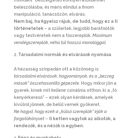
mondani” beszélgetés könnyen átbillenhet
beleszólásba, és máris elindul a finom
manipuláció, tanácsözön, elvárás.
Nem baj, ha figyelsz rájuk, de tudd, hogy ez a ti
történetetek
– a szüleitek, legjobb barátnőtök
vagy testvéretek nem a főszereplők.
Maximum
vendégszereplők, néha túl hosszú monológgal.
Társadalmi normák és elvárások nyomása
A házasság színpadán ott a közönség is:
társadalmi elvárások, hagyományok, és a „bezzeg
mások” összehasonlító gépezete.
Hogy mikor jön a
gyerek, kinek mit
kellene
csinálnia otthon, ki a „fő
kenyérkereső” – ezek olyan kérdések, amelyek
kívülről jönnek, de belül vernek gyökeret.
Ne hagyd, hogy ezek a „külső szereplők” írják a
forgatókönyvet
–
ti ketten vagytok az alkotók, a
rendezők, és a nézők is egyben.
Pénz és munkahely