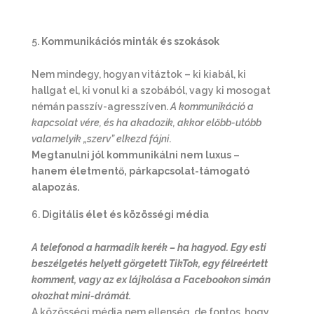
Kommunikációs minták és szokások
Nem mindegy, hogyan vitáztok – ki kiabál, ki
hallgat el, ki vonul ki a szobából, vagy ki mosogat
némán passzív-agresszíven.
A kommunikáció a
kapcsolat vére, és ha akadozik, akkor előbb-utóbb
valamelyik „szerv” elkezd fájni
.
Megtanulni jól kommunikálni nem luxus –
hanem életmentő, párkapcsolat-támogató
alapozás.
Digitális élet és közösségi média
A telefonod a harmadik kerék – ha hagyod. Egy esti
beszélgetés helyett görgetett TikTok, egy félreértett
komment, vagy az ex lájkolása a Facebookon simán
okozhat mini-drámát.
A közösségi média nem ellenség, de fontos, hogy