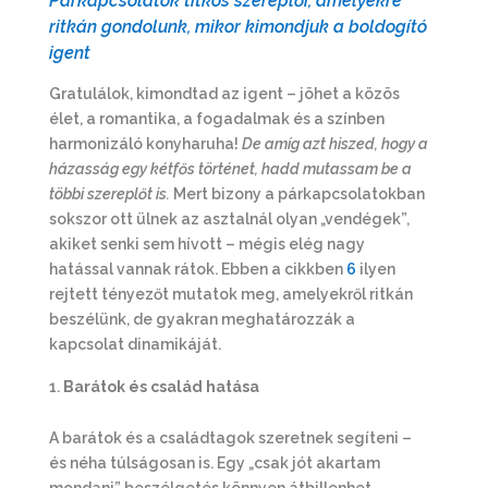
Párkapcsolatok titkos szereplői, amelyekre
ritkán gondolunk, mikor kimondjuk a boldogító
igent
Gratulálok, kimondtad az igent – jöhet a közös
élet, a romantika, a fogadalmak és a színben
harmonizáló konyharuha!
De amíg azt hiszed, hogy a
házasság egy kétfős történet, hadd mutassam be a
többi szereplőt is.
Mert bizony a párkapcsolatokban
sokszor ott ülnek az asztalnál olyan „vendégek”,
akiket senki sem hívott – mégis elég nagy
hatással vannak rátok. Ebben a cikkben
6
ilyen
rejtett tényezőt mutatok meg, amelyekről ritkán
beszélünk, de gyakran meghatározzák a
kapcsolat dinamikáját.
Barátok és család hatása
A barátok és a családtagok szeretnek segíteni –
és néha túlságosan is. Egy „csak jót akartam