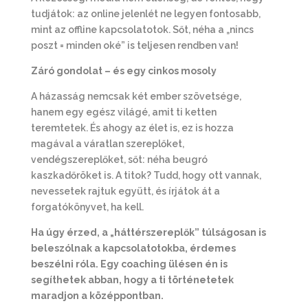
tudjátok: az online jelenlét ne legyen fontosabb,
mint az offline kapcsolatotok. Sőt, néha a „nincs
poszt = minden oké” is teljesen rendben van!
Záró gondolat – és egy cinkos mosoly
A házasság nemcsak két ember szövetsége,
hanem egy egész világé, amit ti ketten
teremtetek. És ahogy az élet is, ez is hozza
magával a váratlan szereplőket,
vendégszereplőket, sőt: néha beugró
kaszkadőröket is. A titok? Tudd, hogy ott vannak,
nevessetek rajtuk együtt, és írjátok át a
forgatókönyvet, ha kell.
Ha úgy érzed, a „háttérszereplők” túlságosan is
beleszólnak a kapcsolatotokba, érdemes
beszélni róla. Egy coaching ülésen én is
segíthetek abban, hogy a ti történetetek
marad
jon a középpontban.