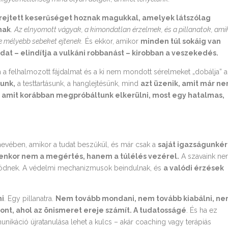
rejtett keserűséget hoznak magukkal, amelyek látszólag
nak
.
Az elnyomott vágyak, a kimondatlan érzelmek, és a pillanatok, ami
e mélyebb sebeket ejtenek.
És ekkor, amikor
minden túl sokáig van
ndat – elindítja a vulkáni robbanást – kirobban a veszekedés.
 a felhalmozott fájdalmat és a ki nem mondott sérelmeket „dobálja” a
tunk,
a testtartásunk, a hanglejtésünk, mind
azt üzenik, amit már n
, amit korábban megpróbáltunk elkerülni, most egy hatalmas,
g hevében, amikor a tudat beszűkül, és már csak a
saját igazságunkér
yenkor nem a megértés, hanem a túlélés vezérel.
A szavaink n
ködnek. A védelmi mechanizmusok beindulnak, és
a valódi érzések
ni
. Egy pillanatra.
Nem tovább mondani, nem tovább kiabálni, n
pont, ahol az önismeret ereje számít. A tudatosságé
. És ha ez
ikáció újratanulása lehet a kulcs – akár coaching vagy terápiás