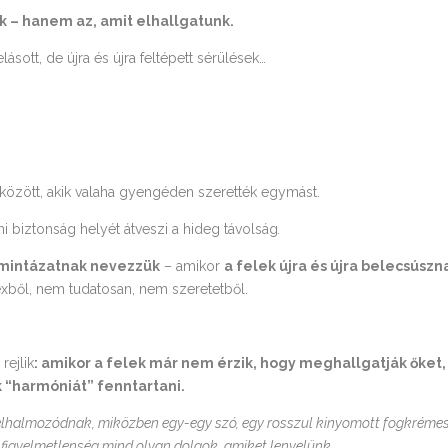
k – hanem az, amit elhallgatunk.
ásott, de újra és újra feltépett sérülések…
között, akik valaha gyengéden szerették egymást.
mi biztonság helyét átveszi a hideg távolság
.
smintázatnak nevezzük
– amikor
a felek újra és újra belecsúszn
lexből, nem tudatosan, nem szeretetből.
ejlik
: amikor a felek már nem érzik, hogy meghallgatják őket,
k “harmóniát” fenntartani.
felhalmozódnak, miközben egy-egy szó, egy rosszul kinyomott fogkréme
ró figyelmetlenség mind olyan dolgok, amiket lenyelünk.