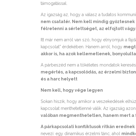
támogatással.
Az igazság az, hogy a válasz a tudatos kommuni
nem csatatér. Nem kell mindig győztesnek le
félretenni a sértettséget, az elfojtott vág
Itt már nem arról van szó, hogy elnyomjuk a fá
kapcsolat” érdekében. Hanem arról, hogy
megta
akkor is, ha azok kellemetlenek, bonyolult
A párbeszéd nem a tökéletes mondatok keresés
megértés, a kapcsolódás, az érzelmi bizton
és a harc helyett
Nem kell, hogy vége legyen
Sokan hiszik, hogy amikor a veszekedések elhú
kapcsolat menthetetlenné válik. Az igazság azo
valóban megmenthetetlen, hanem mert a f
A párkapcsolati konfliktusok ritkán erednek
nevezi: egy dinamikus érzelmi tánc, ahol
mindké