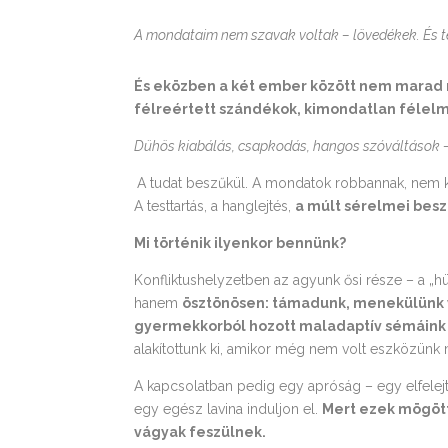
A mondataim nem szavak voltak – lövedékek. És te 
És eközben a két ember között nem marad 
félreértett szándékok, kimondatlan félel
Dühös kiabálás, csapkodás, hangos szóváltások – 
A tudat beszűkül. A mondatok robbannak, nem 
A testtartás, a hanglejtés,
a múlt sérelmei bes
Mi történik ilyenkor bennünk?
Konfliktushelyzetben az agyunk ősi része – a „hü
hanem
ösztönösen: támadunk, menekülünk 
gyermekkorból hozott maladaptív sémáink 
alakítottunk ki, amikor még nem volt eszközünk
A kapcsolatban pedig egy apróság – egy elfelej
egy egész lavina induljon el.
Mert ezek mögött
vágyak feszülnek.