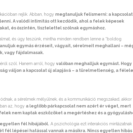
kációban rejlik. Abban, hogy
megtanuljuk felismerni: a kapcsolat
nni. A valódi intimitás ott kezdődik, ahol a felek képesek
yakat, és őszintén, tisztelettel szólnak egymáshoz.
jdalmat, és úgy teszünk, mintha minden rendben lenne a “boldog
nuljuk egymás érzéseit, vágyait, sérelmeit meghallani – mé
ak, vagy fájdalmasak.
éről szól. Hanem arról, hogy
valóban meghalljuk egymást. Hogy
ság váljon a kapcsolat új alapjává – a türelmetlenség, a féle
zódnak, a sérelmek mélyülnek, és a kommunikáció megszakad, akkor
nban az, hogy
a legtöbb párkapcsolat nem azért ér véget, mert
elek nem kaptak eszközöket a megértéshez és a gyógyulásh
 egyetlen fél hibájából.
A pszichológia ezt interakciós mintázatnak
t fél lépései hatással vannak a másikra. Nincs egyetlen hibás