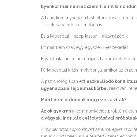
Ilyenkor már nem az számít, amit kimondun
A hang keménysége, a test elfordulása, a régen el
– ezek kiabálnak a csendben is.
És a kapcsolat – szép lassan – aláaknázódik.
Ez már nem csak egy egyszerű veszekedés.
Egy láthatatlan, mindennapos háború két ember 
Párkapcsolati krízis mélypontja, amikor az érzel
A pszichológiában ezt
eszkalálódó konfliktu
ugyanabba a fájdalmas körbe,
reaktívan, ref
Miért nem oldódnak meg ezek a viták?
Az ok gyakran
a kommunikációs problémákban r
a vágyak, indulatok elfolytásával próbálna
A mindennapok apró elnyelt sérelmei egyre csak 
tubus a kád szélén, egy elfelejtett üzenet, egy ap