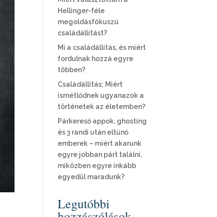
Hellinger-féle
megoldásfókuszú
családállítást?
Mi a családállítás, és miért
fordulnak hozzá egyre
többen?
Családállítás: Miért
ismétlődnek ugyanazok a
történetek az életemben?
Párkereső appok, ghosting
és 3 randi után eltűnő
emberek – miért akarunk
egyre jobban párt találni,
miközben egyre inkább
egyedül maradunk?
Legutóbbi
hozzászólások