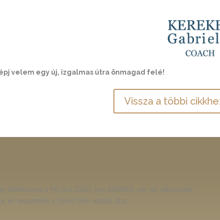
épj velem egy új, izgalmas útra önmagad felé!
Vissza a többi cikkhe
rán felfedezed a MEGOLDÁST ami BENNED van, és válaszokat
, és rávezetlek a célod felé vezető útra.