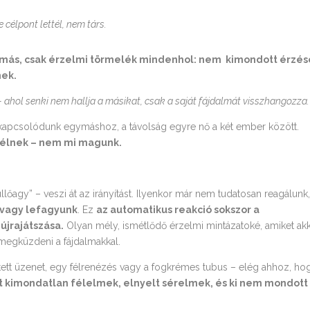
célpont lettél, nem társ.
más, csak érzelmi törmelék mindenhol: nem kimondott érzés
mek.
ahol senki nem hallja a másikat, csak a saját fájdalmát visszhangozza.
kapcsolódunk egymáshoz, a távolság egyre nő a két ember között.
zélnek – nem mi magunk.
llőagy” – veszi át az irányítást. Ilyenkor már nem tudatosan reagálunk
vagy lefagyunk
. Ez
az automatikus reakció sokszor a
újrajátszása.
Olyan mély, ismétlődő érzelmi mintázatoké, amiket ak
 megküzdeni a fájdalmakkal.
tett üzenet, egy félrenézés vagy a fogkrémes tubus – elég ahhoz, ho
 kimondatlan félelmek, elnyelt sérelmek, és ki nem mondott