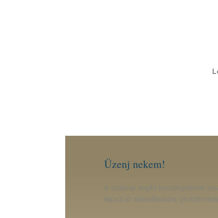
L
Üzenj nekem!
A szakmai segítő beszélgetések so
kapsz az elakadásaidra, problémáidra