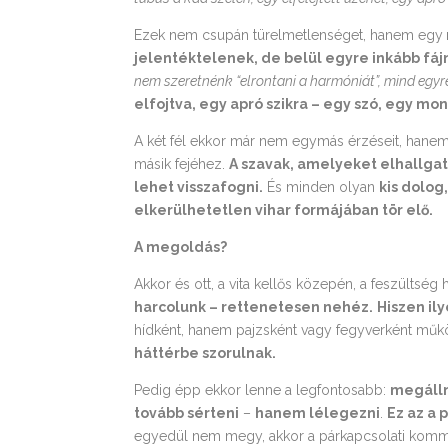
Ezek nem csupán türelmetlenséget, hanem egy
jelentéktelenek, de belül egyre inkább fáj
nem szeretnénk “elrontani a harmóniát”, mind egyr
elfojtva, egy apró szikra – egy szó, egy mo
A két fél ekkor már nem egymás érzéseit, hanem
másik fejéhez.
A szavak, amelyeket elhallga
lehet visszafogni.
És minden olyan
kis dolog
elkerülhetetlen vihar formájában tör elő.
A megoldás?
Akkor és ott, a vita kellős közepén, a feszültsé
harcolunk – rettenetesen nehéz.
Hiszen il
hídként, hanem pajzsként vagy fegyverként mű
háttérbe szorulnak.
Pedig épp ekkor lenne a legfontosabb:
megáll
tovább sérteni
–
hanem lélegezni
.
Ez az a 
egyedül nem megy, akkor a párkapcsolati kommun