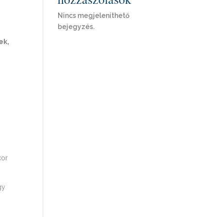
Nincs megjeleníthető
bejegyzés.
ek,
,
kor
gy