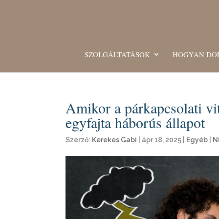
SZOLGÁLTATÁSOK
HOGYAN DO
Amikor a párkapcsolati v
egyfajta háborús állapot
Szerző:
Kerekes Gabi
|
ápr 18, 2025
|
Egyéb
|
N