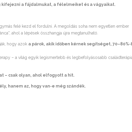
kifejezni a fájdalmukat, a félelmeiket és a vágyaikat.
gymás felé kezd el fordulni. A megoldás soha nem egyetlen ember
nca”, ahol a lépések összhangja újra megtanulható.
tják, hogy azok
a párok, akik időben kérnek segítséget, 70–80%
 Therapy – a világ egyik legismertebb és legbefolyásosabb családterápi
 – csak olyan, ahol elfogyott a hit.
sély, hanem az, hogy van-e még szándék.