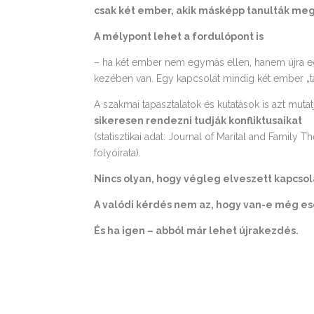
csak két ember, akik másképp tanulták meg 
A mélypont lehet a fordulópont is
– ha két ember nem egymás ellen, hanem újra e
kezében van. Egy kapcsolat mindig két ember „tá
A szakmai tapasztalatok és kutatások is azt muta
sikeresen rendezni tudják konfliktusaikat
(statisztikai adat: Journal of Marital and Family
folyóirata).
Nincs olyan, hogy végleg elveszett kapcsolat
A valódi kérdés nem az, hogy van-e még e
És ha igen – abból már lehet újrakezdés.