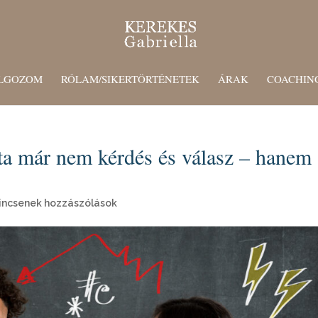
LGOZOM
RÓLAM/SIKERTÖRTÉNETEK
ÁRAK
COACHIN
ita már nem kérdés és válasz – hanem
incsenek hozzászólások