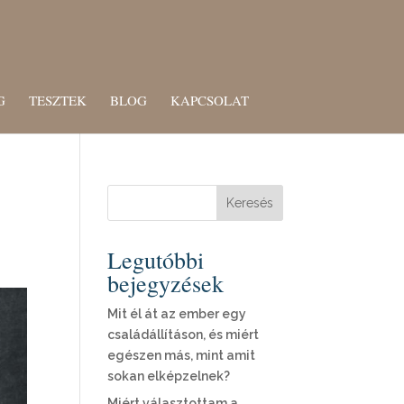
G
TESZTEK
BLOG
KAPCSOLAT
Keresés
Legutóbbi
bejegyzések
Mit él át az ember egy
családállításon, és miért
egészen más, mint amit
sokan elképzelnek?
Miért választottam a