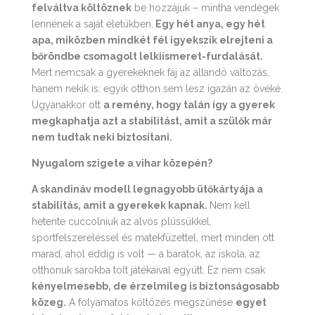
felváltva költöznek
be hozzájuk – mintha vendégek
lennének a saját életükben.
Egy hét anya, egy hét
apa, miközben mindkét fél igyekszik elrejteni a
bőröndbe csomagolt lelkiismeret-furdalását.
Mert nemcsak a gyerekeknek fáj az állandó változás,
hanem nekik is: egyik otthon sem lesz igazán az övéké.
Ugyanakkor ott
a remény, hogy talán így a gyerek
megkaphatja azt a stabilitást, amit a szülők már
nem tudtak neki biztosítani.
Nyugalom szigete a vihar közepén?
A skandináv modell legnagyobb ütőkártyája a
stabilitás, amit a gyerekek kapnak.
Nem kell
hetente cuccolniuk az alvós plüssükkel,
sportfelszereléssel és matekfüzettel, mert minden ott
marad, ahol eddig is volt — a barátok, az iskola, az
otthonuk sarokba tolt játékaival együtt. Ez nem csak
kényelmesebb, de érzelmileg is biztonságosabb
közeg.
A folyamatos költözés megszűnése
egyet