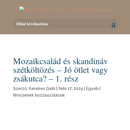
Oldal kiválasztása
Mozaikcsalád és skandináv
szétköltözés – Jó ötlet vagy
zsákutca? – 1. rész
Szerző:
Kerekes Gabi
|
febr 17, 2025
|
Egyéb
|
Nincsenek hozzászólások