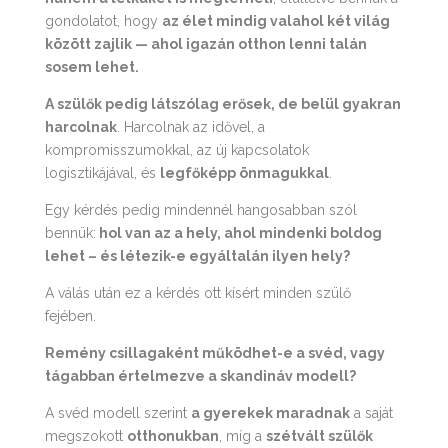
gondolatot, hogy
az élet mindig valahol két világ
között zajlik — ahol igazán otthon lenni talán
sosem lehet.
A szülők pedig látszólag erősek, de belül gyakran
harcolnak
. Harcolnak az idővel, a
kompromisszumokkal, az új kapcsolatok
logisztikájával, és
legfőképp önmagukkal
.
Egy kérdés pedig mindennél hangosabban szól
bennük:
hol van az a hely, ahol mindenki boldog
lehet – és létezik-e egyáltalán ilyen hely?
A válás után ez a kérdés ott kísért minden szülő
fejében.
Remény csillagaként működhet-e a svéd, vagy
tágabban értelmezve a skandináv modell?
A svéd modell szerint
a gyerekek maradnak
a saját
megszokott
otthonukban
, míg a
szétvált szülők