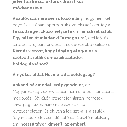
jelent a stresszfaktorok drasztikus
csökkenésével.
A szülők számára sem utolsó előny
, hogy nem kell
egymás ajtajában toporogniuk gyerekátadáskor, így
a
feszültséget okozó helyzetek minimalizálhatók.
Egy héten át mindenki “a maga ura”,
ami időt és
teret ad az új partnerkapcsolatok békésebb építésére.
Kérdés viszont, hogy tényleg elég-e ez a
szétvált szülők és mozaikcsaládok
boldogulásához?
Árnyékos oldal: Hol marad a boldogság?
A skandináv modell szép gondolat,
de
Magyarország viszonylatában nem épp pénztárcabarát
megoldás. Két külön otthont fenntartani nemcsak
anyagilag húzós, hanem sokszor szinte
kivitelezhetetlen. És ott van a logisztika is: a szülők
folyamatos költözése időrabló és fárasztó mutatvány,
ami
hosszú távon kimeríti az embert
.