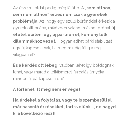
Az érzelmi oldal pedig még fájóbb. A „
sem otthon,
sem nem otthon” érzés nem csak a gyerekek
problémája
. Az, hogy egy szülő bőrönddel érkezik a
gyerek otthonába, miközben valahol máshol próbál
új
életet építeni egy új partnerrel, kemény lelki
dilemmákhoz vezet.
Hogyan adhat bárki stabilitást
egy új kapcsolatnak, ha még mindig félig a régi
világban él?
És a kérdés ott lebeg:
valóban lehet így boldognak
lenni, vagy marad a lelkiismeret-furdalás árnyéka
minden új párkapcsolaton?
A történet itt még nem ér véget!
Ha érdekel a folytatás, vagy te is szembesültél
már hasonló érzésekkel, tarts velünk –, ne hagyd
ki a következő részt!